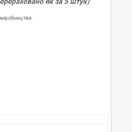
перераховано як за 5 штук)
 виробництва.
.