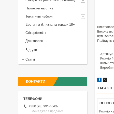
Стікери 3D (метелики, ромашки)
Наклейки на стіну
Тематичні набори
Еротична білизна та товари 18+
Виготовлен
Висока які
Стікербомбінг
Кулі яскрав
Підійдуть 
Для тварин
Відгуки
Артикул G
Розмір 10
Статті
Кількість 
Виробник 
КОНТАКТИ
ХАРАКТЕ
ОСНОВН
+380 (98) 991-40-06
Менеджер з продажу
Розмір ку