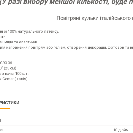
(У разі вибору меншої кількості, буде 
Повітряні кульки італійського
і зі 100% натурального латексу.
сть.
і, міцні та еластичні.
для наповнення повітрям або гелієм, створення декорацій, фотозон та ін
90 06.
" (25 см)
в пачці 100 шт.
Gemar (Італія).
РИСТИКИ
І
лі
10 дюйм