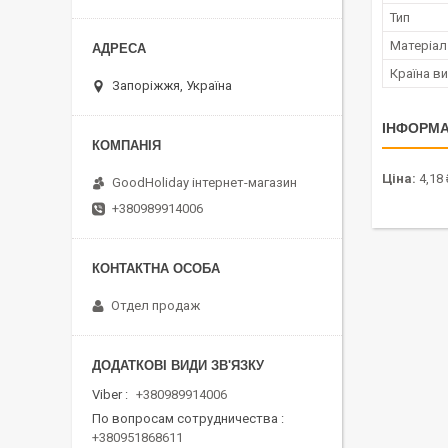
Тип
Матеріал
Країна в
Запоріжжя, Україна
ІНФОРМА
Ціна:
4,18 
GoodHoliday інтернет-магазин
+380989914006
Отдел продаж
Viber
+380989914006
По вопросам сотрудничества
+380951868611