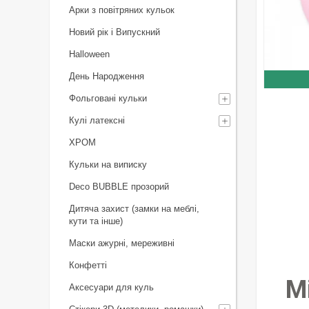
Арки з повітряних кульок
Новий рік і Випускний
Halloween
День Народження
Фольговані кульки
Кулі латексні
ХРОМ
Кульки на виписку
Deco BUBBLE прозорий
Дитяча захист (замки на меблі,
кути та інше)
Маски ажурні, мереживні
Конфетті
М
Аксесуари для куль