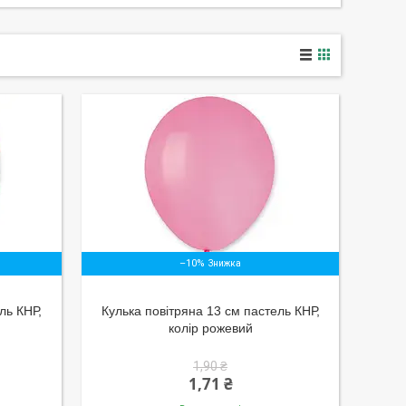
–10%
ль КНР,
Кулька повітряна 13 см пастель КНР,
колір рожевий
1,90 ₴
1,71 ₴