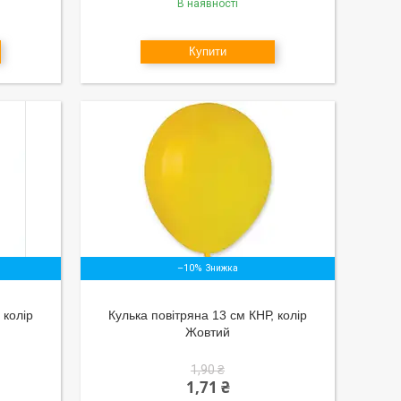
В наявності
Купити
–10%
 колір
Кулька повітряна 13 см КНР, колір
Жовтий
1,90 ₴
1,71 ₴