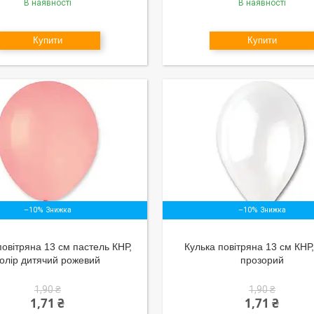
В наявності
В наявності
Купити
Купити
–10%
–10%
повітряна 13 см пастель КНР,
Кулька повітряна 13 см КНР,
колір дитячий рожевий
прозорий
1,90 ₴
1,90 ₴
1,71 ₴
1,71 ₴