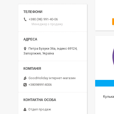
+380 (98) 991-40-06
Менеджер з продажу
Петра Бузуки 36a, індекс 69124,
Запоріжжя, Україна
GoodHoliday інтернет-магазин
+380989914006
Кулька
Отдел продаж