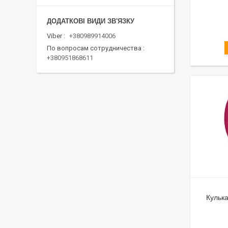
Viber
+380989914006
По вопросам сотрудничества
+380951868611
Кулька