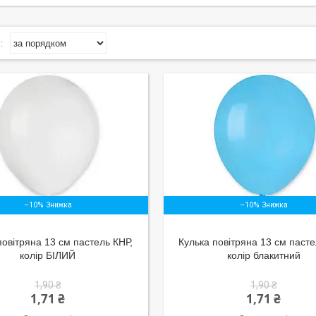
–10%
–10%
повітряна 13 см пастель КНР,
Кулька повітряна 13 см пасте
колір БІЛИЙ
колір блакитний
1,90 ₴
1,90 ₴
1,71 ₴
1,71 ₴