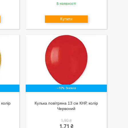
В наявності
Купити
–10%
 колір
Кулька повітряна 13 см КНР, колір
Червоний
1,90 ₴
1,71 ₴