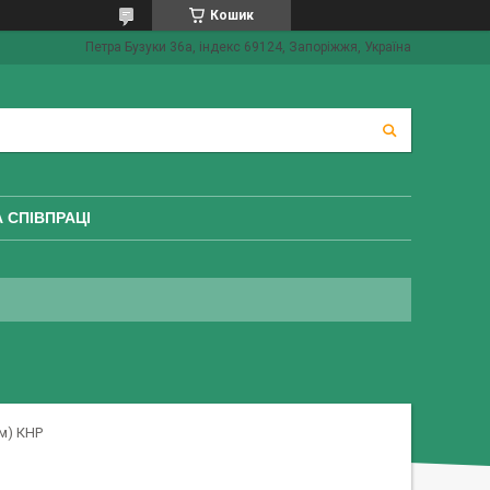
Кошик
Петра Бузуки 36a, індекс 69124, Запоріжжя, Україна
 СПІВПРАЦІ
см) КНР