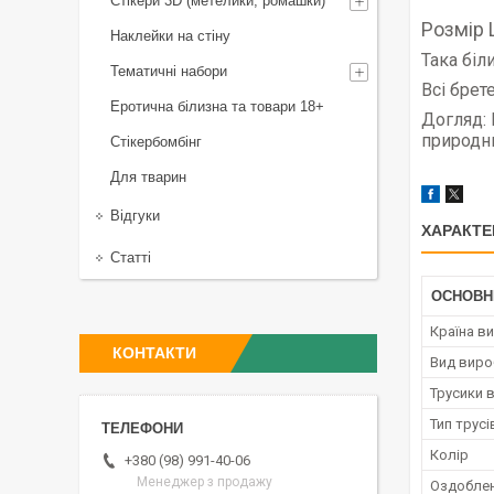
Стікери 3D (метелики, ромашки)
Розмір L
Наклейки на стіну
Така біл
Тематичні набори
Всі брет
Еротична білизна та товари 18+
Догляд: 
природн
Стікербомбінг
Для тварин
Відгуки
ХАРАКТЕ
Статті
ОСНОВН
Країна в
КОНТАКТИ
Вид виро
Трусики 
Тип трусі
Колір
+380 (98) 991-40-06
Менеджер з продажу
Оздоблен