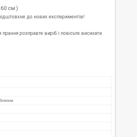
 60 см )
 підштовхне до нових експериментів!
 прання розправте виріб і повісьте висихати
білизни