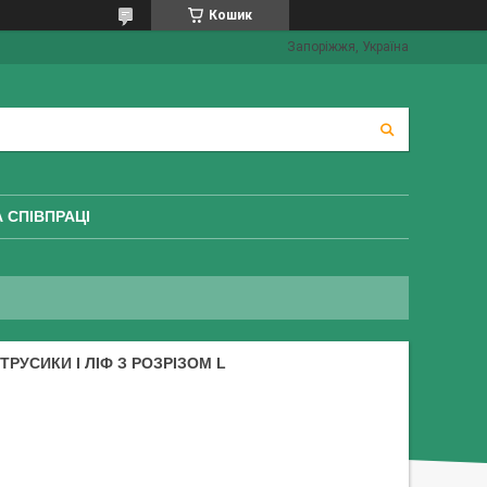
Кошик
Запоріжжя, Україна
 СПІВПРАЦІ
РУСИКИ І ЛІФ З РОЗРІЗОМ L