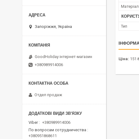
Матеріал
КОРИСТ
Тип
Запоріжжя, Україна
ІНФОРМА
GoodHoliday інтернет-магазин
Ціна:
151 
+380989914006
Отдел продаж
Viber
+380989914006
По вопросам сотрудничества
+380951868611