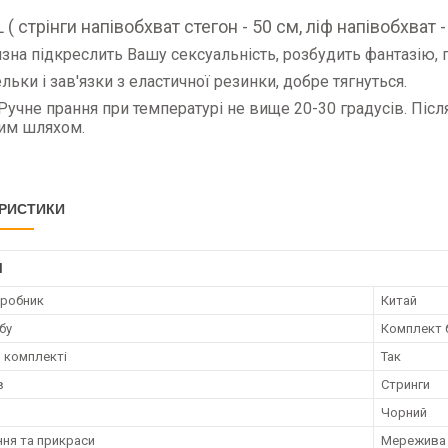
 ( стрінги напівобхват стегон - 50 см, ліф напівобхват -
изна підкреслить Вашу сексуальність, розбудить фантазію,
ельки і зав'язки з еластичної резинки, добре тягнуться.
Ручне прання при температурі не вище 20-30 градусів. Після
им шляхом.
РИСТИКИ
І
иробник
Китай
бу
Комплект 
в комплекті
Так
в
Стринги
Чорний
ня та прикраси
Мережива