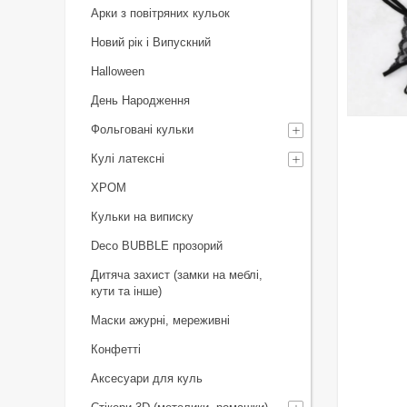
Арки з повітряних кульок
Новий рік і Випускний
Halloween
День Народження
Фольговані кульки
Кулі латексні
ХРОМ
Кульки на виписку
Deco BUBBLE прозорий
Дитяча захист (замки на меблі,
кути та інше)
Маски ажурні, мереживні
Конфетті
Аксесуари для куль