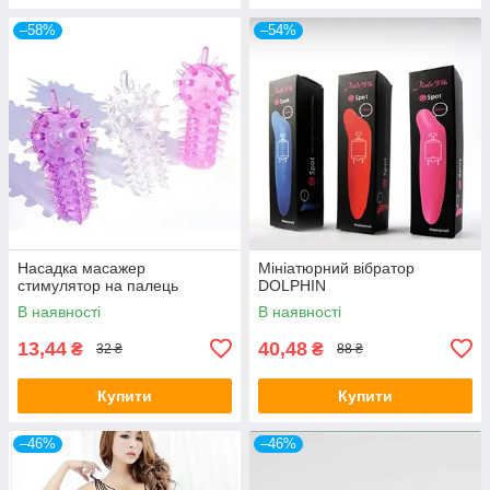
–58%
–54%
Насадка масажер
Мініатюрний вібратор
стимулятор на палець
DOLPHIN
В наявності
В наявності
13,44
40,48
₴
₴
32 ₴
88 ₴
Купити
Купити
–46%
–46%