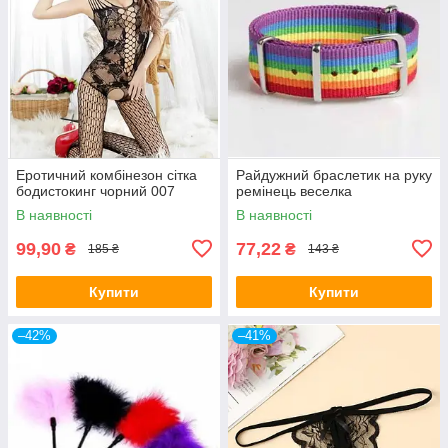
Еротичний комбінезон сітка
Райдужний браслетик на руку
бодистокинг чорний 007
ремінець веселка
В наявності
В наявності
99,90
77,22
₴
₴
185 ₴
143 ₴
Купити
Купити
–42%
–41%