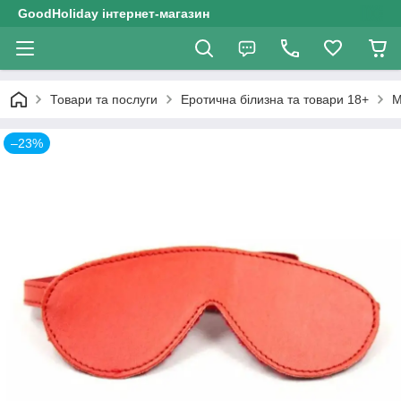
GoodHoliday інтернет-магазин
Товари та послуги
Еротична білизна та товари 18+
М
–23%