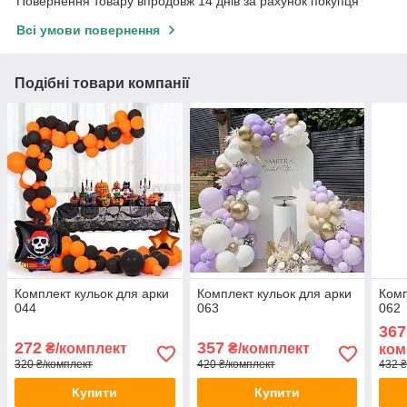
Повернення товару впродовж 14 днів за рахунок покупця
Всі умови повернення
Подібні товари компанії
Комплект кульок для арки
Комплект кульок для арки
Комп
044
063
062
367
272
357
₴/комплект
₴/комплект
ком
320 ₴/комплект
420 ₴/комплект
432 ₴
Купити
Купити