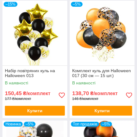
–15%
–5%
Набір повітряних куль на
Комплект куль для Halloween
Halloween 013
017 (30 см — 15 шт.)
В наявності
В наявності
150,45
138,70
₴/комплект
₴/комплект
177 ₴/комплект
146 ₴/комплект
Купити
Купити
Новинка
–5%
Топ продажів
–5%