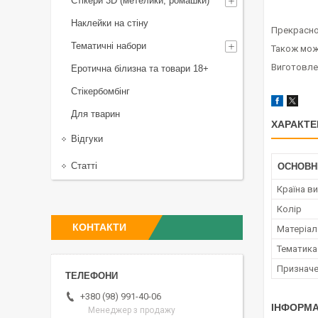
Стікери 3D (метелики, ромашки)
Наклейки на стіну
Прекрасно 
Тематичні набори
Також мож
Виготовле
Еротична білизна та товари 18+
Стікербомбінг
Для тварин
ХАРАКТЕ
Відгуки
Статті
ОСНОВН
Країна в
Колір
КОНТАКТИ
Матеріал
Тематика
Признач
+380 (98) 991-40-06
ІНФОРМА
Менеджер з продажу