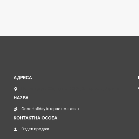
Петра Бузуки 36a, індекс 69124, Запоріжжя, Україна
GoodHoliday інтернет-магазин
Отдел продаж