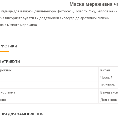
Маска мереживна ч
підійде для вечірки, дівич-вечора, фотосесії, Нового Року, Гелловіна чи
на використовувати як додатковий аксесуар до еротичної білизни.
на з м'якого мережива.
РИСТИКИ
І АТРИБУТИ
иробник
Китай
Чорний
Текстиль
 костюма
Венеціансь
ення
Для жінок
ЦІЯ ДЛЯ ЗАМОВЛЕННЯ