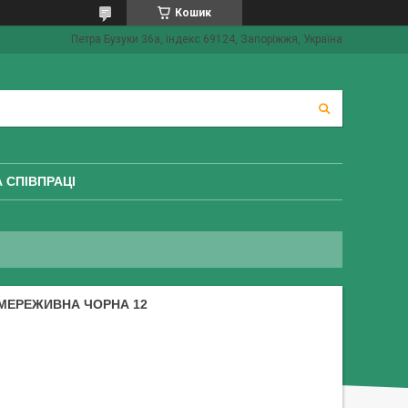
Кошик
Петра Бузуки 36a, індекс 69124, Запоріжжя, Україна
 СПІВПРАЦІ
 МЕРЕЖИВНА ЧОРНА 12