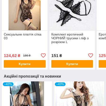
Сексуальне плаття сітка
Комплект еротичний
Ерот
03
ЧОРНИЙ трусики і ліф з
комб
розрізом L
124,62
151
125
₴
₴
186 ₴
Купити
Купити
Акційні пропозиції та новинки
–43%
–43%