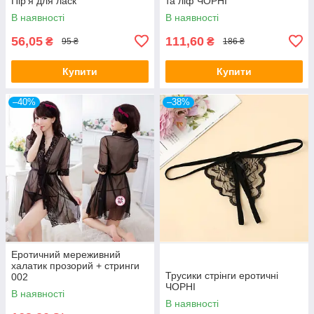
Пір'я для ласк
та ліф ЧОРНІ
В наявності
В наявності
56,05
111,60
₴
₴
95 ₴
186 ₴
Купити
Купити
–40%
–38%
Еротичний мереживний
халатик прозорий + стринги
Трусики стрінги еротичні
002
ЧОРНІ
В наявності
В наявності