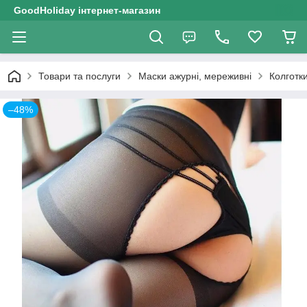
GoodHoliday інтернет-магазин
Товари та послуги
Маски ажурні, мереживні
Колготк
–48%