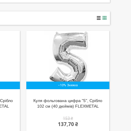
–10%
 Срібло
Куля фольгована цифра "5", Срібло
METAL
102 см (40 дюймів) FLEXMETAL
153 ₴
137,70 ₴