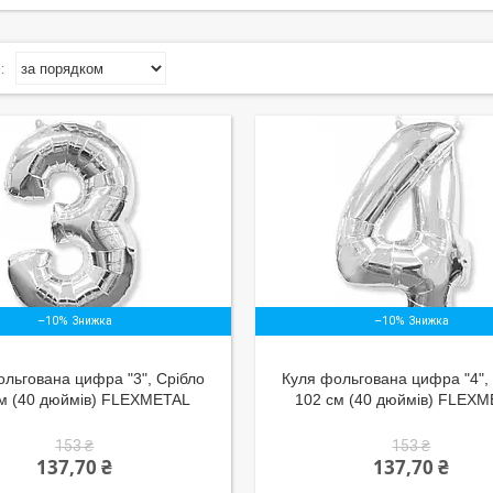
–10%
–10%
льгована цифра "3", Срібло
Куля фольгована цифра "4",
см (40 дюймів) FLEXMETAL
102 см (40 дюймів) FLEX
153 ₴
153 ₴
137,70 ₴
137,70 ₴