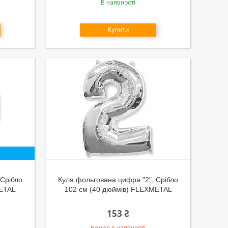
В наявності
Купити
 Срібло
Куля фольгована цифра "2", Срібло
METAL
102 см (40 дюймів) FLEXMETAL
153 ₴