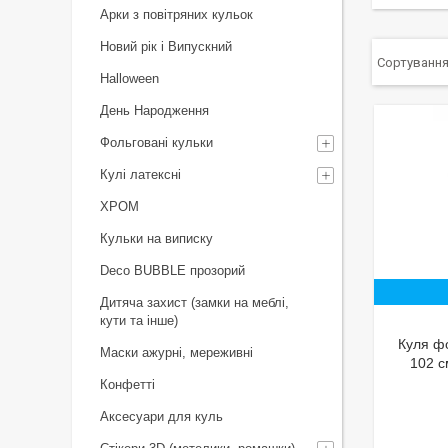
Арки з повітряних кульок
Новий рік і Випускний
Halloween
День Народження
Фольговані кульки
Кулі латексні
ХРОМ
Кульки на виписку
Deco BUBBLE прозорий
Дитяча захист (замки на меблі,
кути та інше)
Куля фо
Маски ажурні, мереживні
102 
Конфетті
Аксесуари для куль