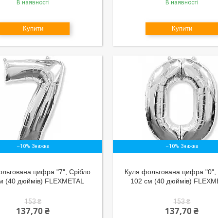
В наявності
В наявності
Купити
Купити
–10%
–10%
льгована цифра "7", Срібло
Куля фольгована цифра "0",
см (40 дюймів) FLEXMETAL
102 см (40 дюймів) FLEX
153 ₴
153 ₴
137,70 ₴
137,70 ₴