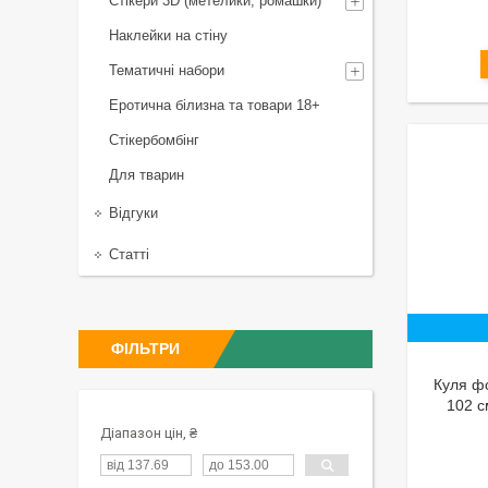
Стікери 3D (метелики, ромашки)
Наклейки на стіну
Тематичні набори
Еротична білизна та товари 18+
Стікербомбінг
Для тварин
Відгуки
Статті
ФІЛЬТРИ
Куля фо
102 
Діапазон цін, ₴