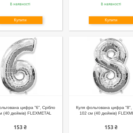
В наявності
В наявності
Купити
Купити
льгована цифра "6", Срібло
Куля фольгована цифра "8",
см (40 дюймів) FLEXMETAL
102 см (40 дюймів) FLEX
153 ₴
153 ₴