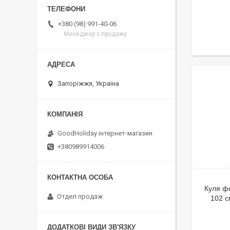
+380 (98) 991-40-06
Менеджер з продажу
Запоріжжя, Україна
GoodHoliday інтернет-магазин
+380989914006
Куля фо
Отдел продаж
102 