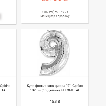
Немає в наявності
+380 (98) 991-40-06
Менеджер з продажу
 Срібло
Куля фольгована цифра "9", Срібло
METAL
102 см (40 дюймів) FLEXMETAL
153 ₴