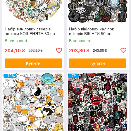
Набір винілових стікерів
Набір вінілових наліпок
наліпки КОШЕНЯТА 50 шт
стікерів ВІКІНГИ 50 шт
В наявності
В наявності
204,10
203,80
₴
₴
262,10 ₴
243,80 ₴
Купити
Купити
–12%
–7%