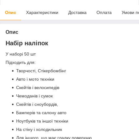
Опис
Характеристики
Доставка
Оплата
Умови п
Опис
Набір наліпок
У наборі 50 шт
Підходить для:
Творчості, Стікербомбінг
Авто і мото техніки
Скейтів і велосипедів
Чемоданів і сумок
Скейтів і сноубордів,
Бамперів та салону авто
Ноутбуків та іншої техніки
На стіну і холодильник
Для іншого, що має гладку поверхню