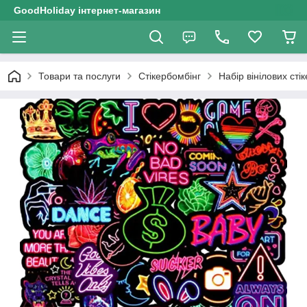
GoodHoliday інтернет-магазин
Товари та послуги
Стікербомбінг
Набір вінілових сті