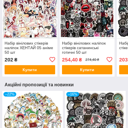
Набір вінілових стікерів
Набір вінілових наліпок
Набі
наліпок ХЕНТАЙ 05 аніме
стікерів сатанинські
стік
50 шт
готичні 50 шт
202
254,40
203
₴
₴
274,40 ₴
Купити
Купити
Акційні пропозиції та новинки
–22%
–16%