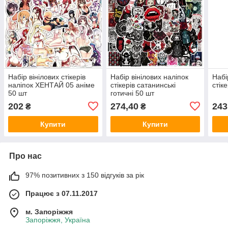
Набір вінілових стікерів
Набір вінілових наліпок
Набі
наліпок ХЕНТАЙ 05 аніме
стікерів сатанинські
стік
50 шт
готичні 50 шт
202
274,40
243
₴
₴
Купити
Купити
Про нас
97% позитивних з 150 відгуків за рік
Працює з 07.11.2017
м. Запоріжжя
Запоріжжя, Україна