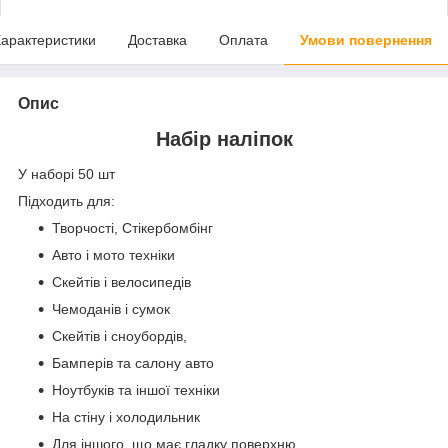
арактеристики
Доставка
Оплата
Умови повернення
Опис
Набір наліпок
У наборі 50 шт
Підходить для:
Творчості, Стікербомбінг
Авто і мото техніки
Скейтів і велосипедів
Чемоданів і сумок
Скейтів і сноубордів,
Бамперів та салону авто
Ноутбуків та іншої техніки
На стіну і холодильник
Для іншого, що має гладку поверхню