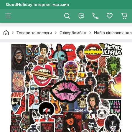
GoodHoliday інтернет-магазин
Товари та послуги
Стікербомбінг
Набір вінілових нал