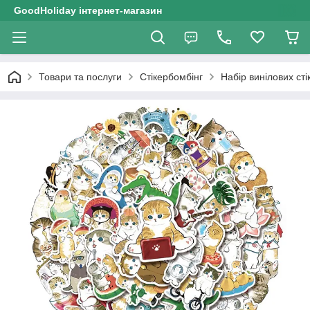
GoodHoliday інтернет-магазин
Товари та послуги
Стікербомбінг
Набір винілових ст