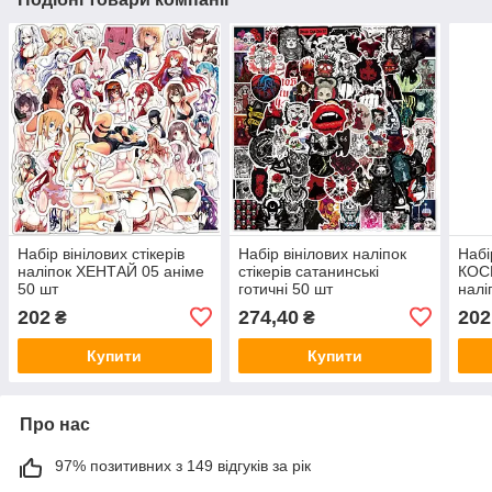
Набір вінілових стікерів
Набір вінілових наліпок
Набі
наліпок ХЕНТАЙ 05 аніме
стікерів сатанинські
КОС
50 шт
готичні 50 шт
налі
202
274,40
202
₴
₴
Купити
Купити
Про нас
97% позитивних з 149 відгуків за рік