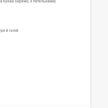
на буква окремо, з петельками)
ря й гелій.