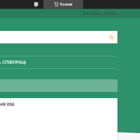
Кошик
Запоріжжя, Україна
 СПІВПРАЦІ
НЯ 056