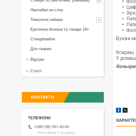
Стікери 3D (метелики, ромашки)
Фоль
Цифр
Наклейки на стіну
Зірк
Лате
Тематичні набори
Лате
Еротична білизна та товари 18+
Фол
Букви мо
Стікербомбінг
Для тварин
Яскраві, 
У домашн
Відгуки
Кольори 
Статті
.
КОНТАКТИ
ХАРАКТЕ
+380 (98) 991-40-06
Менеджер з продажу