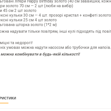
говані літери Happy Birthday золото (40 см заввишки, кож
и золото 70 см — 2 шт (люби на вибір)
и 45 см 2 шт золото
ксні кульки 30 см — 4 шт. прозорі кристал + конфеті золото
ксні кульки 25 см 4 шт золото
ьгована шторка золото (1*2 м)
жна надувати тільки повітрям, інші кулі підходять під повіт
міцні та недорогі!
іх умовах можна надути насосом або трубочки для напоїв.
можна комбінувати в будь-якій кількості!
РИСТИКИ