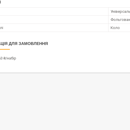
І
Універсал
Фольгован
лі
Коло
ЦІЯ ДЛЯ ЗАМОВЛЕННЯ
3 ₴/набір