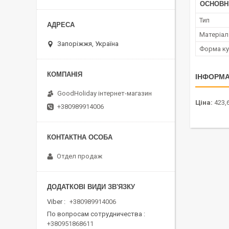
ОСНОВН
Тип
Матеріал
Запоріжжя, Україна
Форма ку
ІНФОРМА
GoodHoliday інтернет-магазин
Ціна:
423,6
+380989914006
Отдел продаж
Viber
+380989914006
По вопросам сотрудничества
+380951868611