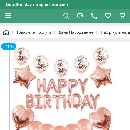
GoodHoliday інтернет-магазин
Товари та послуги
День Народження
Набір куль на
–18%