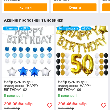
Купити
Купити
Акційні пропозиції та новинки
Новинка
–19%
Топ продажів
–19%
Набір куль на день
Набір куль на день
народження, "HAPPY
народження, HAPPY
BIRTHDAY" 02
BIRTHDAY" 06
В наявності
В наявності
298,08
296,46
₴/набір
₴/набір
368 ₴/набір
366 ₴/набір