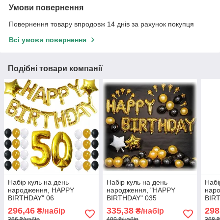
Умови повернення
Повернення товару впродовж 14 днів за рахунок покупця
Всі умови повернення
Подібні товари компанії
Набір куль на день
Набір куль на день
Набі
народження, HAPPY
народження, "HAPPY
нар
BIRTHDAY" 06
BIRTHDAY" 035
BIR
296,46
335,38
298
₴/набір
₴/набір
366 ₴/набір
409 ₴/набір
368 ₴