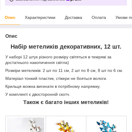
Опис
Характеристики
Доставка
Оплата
Умови п
Опис
Набір метеликів декоративних, 12 шт.
У наборі 12 штук різного розміру світяться в темряві за
достатнього накопичення світла)
Розміри метеликів: 2 шт по 11 см, 2 шт по 8 см, 8 шт по 6 см.
Матеріал тонкий пластик, стікери не бояться вологи.
Крильця можна вигинати в потрібному напрямку.
У комплекті є двосторонній скотч.
Також є багато інших метеликів!