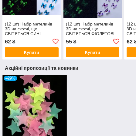
(12 шт) Набір метеликів
(12 шт) Набір метеликів
(12 
3D на скотчі, що
3D на скотчі, що
3D н
СВІТЯТЬСЯ СИНІ
СВІТЯТЬСЯ ФІОЛЕТОВІ
СВІ
кольорові
кольорові
коль
62
55
62
₴
₴
Купити
Купити
Акційні пропозиції та новинки
–29%